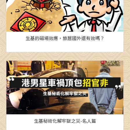
生基的磁場效應，旅居國外還有效嗎？
生基秘術化解牢獄之災-名人篇