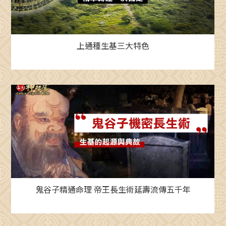
上通種生基三大特色
鬼谷子精通命理 帝王長生術延壽流傳五千年