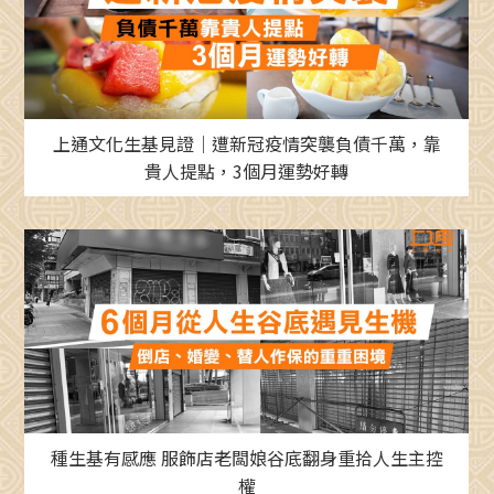
上通文化生基見證｜遭新冠疫情突襲負債千萬，靠
貴人提點，3個月運勢好轉
種生基有感應 服飾店老闆娘谷底翻身重拾人生主控
權