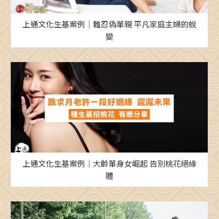
上通文化生基案例｜難忍偽單親 平凡家庭主婦的蛻
變
上通文化生基案例｜大齡單身女崛起 告別桃花絕緣
體