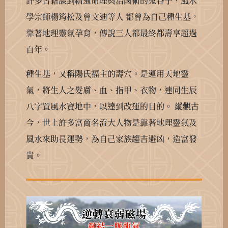
許多古籍談到精通命理與治國術的鬼谷子、風水
學宗師楊筠松及曾文迪等人
都曾為自己種生基，
靠著地理靈氣孕育，傳說三人都最終都壽享超過
百年。
種生基，又稱陽氏福主的壽穴。是運用天地靈
氣，將生人之髮膚、血、指甲、衣物，連同生辰
八字置風水寶地中，以達到改運的目的。
縱觀古
今，世上許多富商名流大人物是靠著地理靈氣及
風水來助長運勢，為自己家族趨吉避凶，造富發
貴。