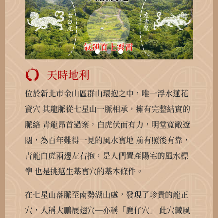
天時地利
位於新北市金山區群山環抱之中，唯一浮水蓮花
寶穴
其龍脈從七星山一脈相承，擁有完整結實的
脈絡
青龍昂首過案，白虎伏而有力，明堂寬敞遼
闊，為百年難得一見的風水寶地
前有照後有靠，
青龍白虎兩邊左右抱，是人們置產陽宅的風水標
準
也是挑選生基寶穴的基本條件。
在七星山落脈至南勢湖山處，發現了珍貴的龍正
穴，人稱大鵬展翅穴—亦稱「鷹仔穴」
此穴藏風