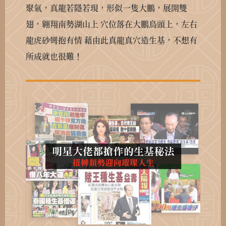
聚氣，真龍若隱若現，形似一隻大鵬，展開雙
翅，翱翔南勢湖山上
穴位落在大鵬鳥頭上，左右
龍虎砂彎抱有情
藉由此真龍真穴造生基，不想有
所成就也很難！