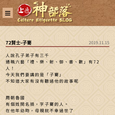
72賢士-子騫
2019.11.15
人說孔子弟子有三千
通曉六藝「禮、樂、射、御、書、數」有72
人！
今天我們要講的是「子騫」
不知道大家有沒有聽過他的故事呢
周朝魯國
有個姓閔名損，字子騫的人。
在他年幼時，母親就不幸過世了