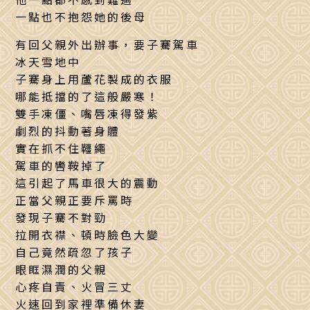
一點也不抱怨她的後母
有回父親外出辦事，要子騫駕車
冰天雪地中
子騫身上用蘆花製成的衣服
哪能抵擋的了這般嚴寒！
雙手凍僵、嘴唇凍得發紫
劇烈的抖動著身體
實在抓不住韁繩
駕車的轡鞍掉了
這引起了馬車很大的震動
正當父親正要斥罵時
發現子騫不對勁
拉開衣襟、頓時臉色大變
自己竟然疏忽了孩子
眼眶濕潤的父親
心疼自責、火冒三丈
火速回到家裡準備休妻