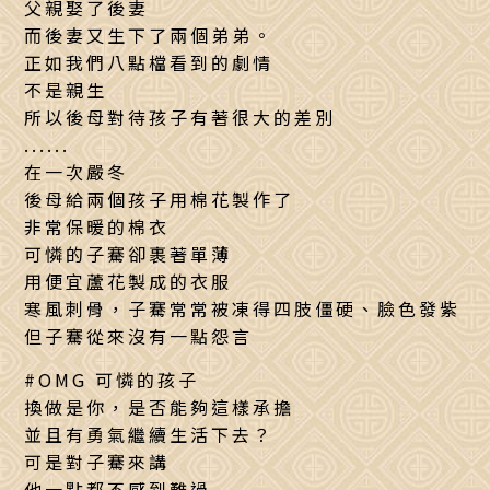
父親娶了後妻
而後妻又生下了兩個弟弟。
正如我們八點檔看到的劇情
不是親生
所以後母對待孩子有著很大的差別
......
在一次嚴冬
後母給兩個孩子用棉花製作了
非常保暖的棉衣
可憐的子騫卻裹著單薄
用便宜蘆花製成的衣服
寒風刺骨，子騫常常被凍得四肢僵硬、臉色發紫
但子騫從來沒有一點怨言
#OMG 可憐的孩子
換做是你，是否能夠這樣承擔
並且有勇氣繼續生活下去？
可是對子騫來講
他一點都不感到難過