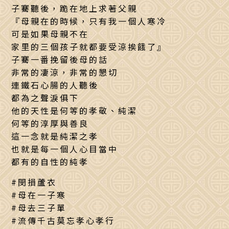
子騫聽後，跪在地上求著父親
『母親在的時候，只有我一個人寒冷
可是如果母親不在
家里的三個孩子就都要受涼挨餓了』
子騫一番挽留後母的話
非常的凄涼，非常的懇切
連鐵石心腸的人聽後
都為之聲淚俱下
他的天性是何等的孝敬、純潔
何等的淳厚與善良
這一念就是純潔之孝
也就是每一個人心目當中
都有的自性的純孝
#閔損蘆衣
#母在一子寒
#母去三子單
#流傳千古莫忘孝心孝行