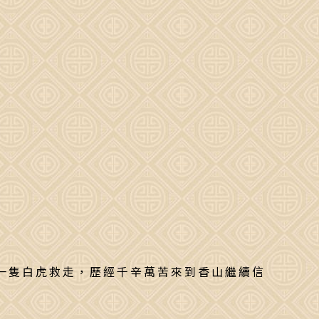
一隻白虎救走，歷經千辛萬苦來到香山繼續信