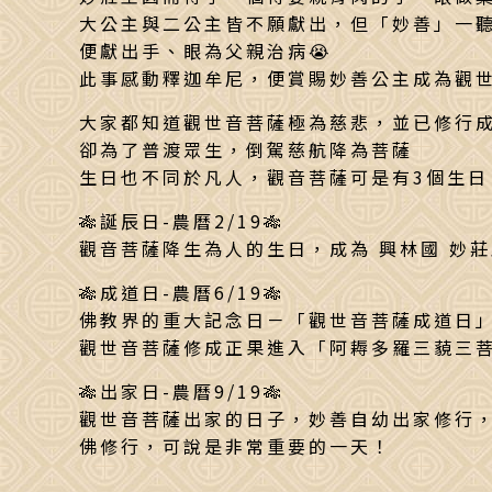
大公主與二公主皆不願獻出，但「妙善」一聽
便獻出手、眼為父親治病😭
此事感動釋迦牟尼，便賞賜妙善公主成為觀
大家都知道觀世音菩薩極為慈悲，並已修行
卻為了普渡眾生，倒駕慈航降為菩薩
生日也不同於凡人，觀音菩薩可是有3個生日
🎋誕辰日-農曆2/19🎋
觀音菩薩降生為人的生日，成為 興林國 妙莊
🎋成道日-農曆6/19🎋
佛教界的重大記念日－「觀世音菩薩成道日
觀世音菩薩修成正果進入「阿耨多羅三藐三
🎋出家日-農曆9/19🎋
觀世音菩薩出家的日子，妙善自幼出家修行
佛修行，可說是非常重要的一天！