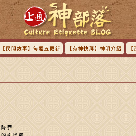
【民間故事】每週五更新
【有神快拜】神明介紹
【
神降罪
藥的引怪病