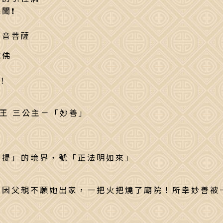
聞❗
世音菩薩
成佛
！
王 三公主－「妙善」
」
菩提」的境界，號「正法明如來」
，因父親不願她出家，一把火把燒了廟院！所幸妙善被