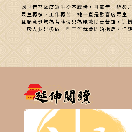
觀世音菩薩度眾生從不厭倦，且毫無一絲怨
眾生再多、工作再苦，祂一直是歡喜度眾生
且願意倒駕為菩薩位只為能救助更苦難，這
一般人要是多做一些工作就會開始抱怨，但