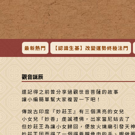
最新熱門
【認識生基】改變運勢終極法門
觀音誕辰
還記得之前曾分享過觀世音菩薩的故事
讓小編簡單幫大家複習一下吧！
傳說古印度『妙莊王』有三個漂亮的女兒
小女兒「妙善」虔誠禮佛，出家當尼姑去了
但妙莊王為讓小女歸回，便放火燒廟引發天
妙莊王因而得了一個得要親骨肉的手、眼做