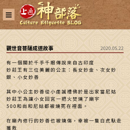
觀世音菩薩成道故事
2020.05.22
有一個關於千手千眼傳說來自古印度
妙莊王有三位美麗的公主：長女妙金、次女妙
銀、小女妙善
其中小公主妙善從小虔誠禮佛於是出家當尼姑
妙莊王為讓小女回宮一把火焚燒了廟宇
500和尚和尼姑都被燒死在裡面。
在廟內修行的妙善也被燒傷，幸被一隻白虎馱走
獲救