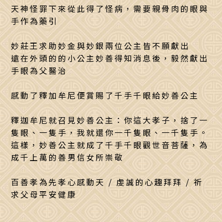
天神怪罪下來從此得了怪病，需要親骨肉的眼與
手作為藥引
妙莊王求助妙金與妙銀兩位公主皆不願獻出
遠在外頭的的小公主妙善得知消息後，毅然獻出
手眼為父醫治
感動了釋加牟尼便賞賜了千手千眼給妙善公主
釋迦牟尼就召見妙善公主：你這大孝子，捨了一
隻眼、一隻手，我就還你一千隻眼、一千隻手。
這樣，妙善公主就成了千手千眼觀世音菩薩，為
成千上萬的善男信女所崇敬
百善孝為先孝心感動天 / 虔誠的心趣拜拜 / 祈
求父母平安健康