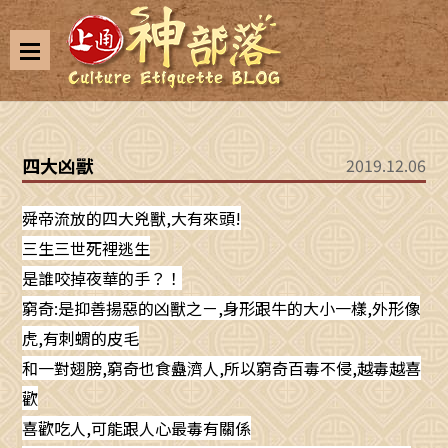
四大凶獸
2019.12.06
舜帝流放的四大兇獸,大有來頭!
三生三世死裡逃生
是誰咬掉夜華的手？！
窮奇:是抑善揚惡的凶獸之ㄧ,身形跟牛的大小一樣,外形像
虎,有刺蝟的皮毛
和一對翅膀,窮奇也食蠱濟人,所以窮奇百毒不侵,越毒越喜
歡
喜歡吃人,可能跟人心最毒有關係