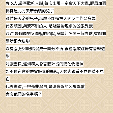
專吃人,最喜歡吃人腦,每次出現ㄧ定會天下大亂,腥風血雨
檮杌是北方天帝顓頊的兒子
既然是天帝的兒子,怎麼不能造福人間反而作惡多端
代表頑固,桀驁不馴的人,是殘暴物理系的凶狠異獸
混沌:是個像狗又像熊的凶獸,身體紅色像ㄧ個肉球,有四個
翅膀跟六隻腳
沒有腦,臉和眼睛混成一團分不清,很會唱歌跳舞有音樂造
詣
討厭善良,遇到壞人會言聽計從的聽他們指揮
如不順它意的便會施暴的異獸,人類肉眼看不見也聽不見
它
代表糊塗,不辨是非黑白,是法傷系的凶狠異獸
會念他們的名字嗎？