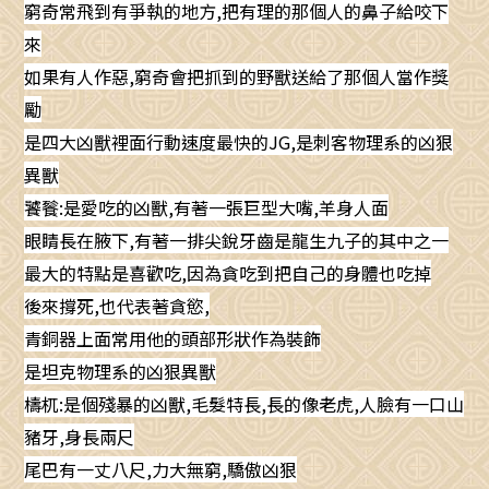
窮奇常飛到有爭執的地方,把有理的那個人的鼻子給咬下
來
如果有人作惡,窮奇會把抓到的野獸送給了那個人當作獎
勵
是四大凶獸裡面行動速度最快的JG,是刺客物理系的凶狠
異獸
饕餮:是愛吃的凶獸,有著一張巨型大嘴,羊身人面
眼睛長在腋下,有著一排尖銳牙齒是龍生九子的其中之一
最大的特點是喜歡吃,因為貪吃到把自己的身體也吃掉
後來撐死,也代表著貪慾,
青銅器上面常用他的頭部形狀作為裝飾
是坦克物理系的凶狠異獸
檮杌:是個殘暴的凶獸,毛髮特長,長的像老虎,人臉有一口山
豬牙,身長兩尺
尾巴有一丈八尺,力大無窮,驕傲凶狠