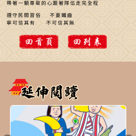
帶著一顆尊敬的心跟著隊伍走完全程
遵守民間習俗 不要鐵齒
寧可信其有 不可信其無