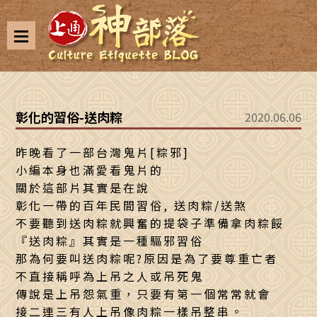
彰化的習俗-送肉粽
2020.06.06
昨晚看了一部台灣鬼片[粽邪]
小編本身也滿愛看鬼片的
關於這部片其實是在說
彰化一帶的百年民間習俗, 送肉粽/送煞
不要聽到送肉粽就興奮的提袋子準備拿肉粽餒
『送肉粽』其實是一種驅邪習俗
那為何要叫送肉粽呢?原因是為了要尊重亡者
不直接稱呼為上吊之人或吊死鬼
傳說是上吊怨氣重，只要有第一個常常就會
接二連三有人上吊像肉粽一樣吊整串。