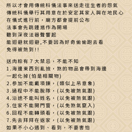
所以才會用傳統科儀法事來送走往生者的怨氣
傳統科儀舉行其用意在於安定其家人與在地民心
在儀式進行前，廟方都會提前公布
法事會先跳鍾馗作為開場
聽到深夜法器聲響起
能迴避就迴避,不要因為好奇偷偷跑去看
免得被煞到!!
送肉粽有７大禁忌，不能不知
1.海邊東西別亂撿，煞的物品會帶到海邊
一起化掉(怕是相關物)
2.参加不能戴項鍊，(類似上吊意象)
3.過程中不能脫隊，(以免被煞氣跟)
4.沿途不能叫姓名，(以免被煞氣跟)
5.住家不能開門窗，(以免煞氣竄入)
6.回程不能轉頭看，(以免被煞氣跟)
7.先去拜拜在返家，(以免被煞氣跟)
如果不小心遇到、看到，不要害怕