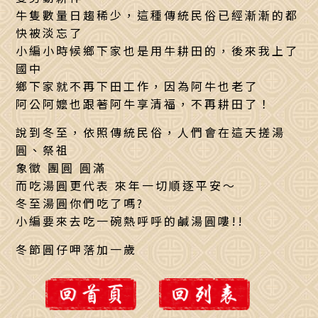
牛隻數量日趨稀少，這種傳統民俗已經漸漸的都
快被淡忘了
小編小時候鄉下家也是用牛耕田的，後來我上了
國中
鄉下家就不再下田工作，因為阿牛也老了
阿公阿嬤也跟著阿牛享清福，不再耕田了！
說到冬至，依照傳統民俗，人們會在這天搓湯
圓、祭祖
象徵 團圓 圓滿
而吃湯圓更代表 來年一切順逐平安～
冬至湯圓你們吃了嗎?
小編要來去吃一碗熱呼呼的鹹湯圓嘍!!
冬節圓仔呷落加一歲