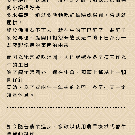
的小編很好奇
要求每走一趟就要餵牠吃紅龜粿或湯圓，否則就
罷耕！
終於佛祖看不下去，就在牛的下巴釘了一顆釘子
使牠再也不能開口抱怨⬅這就是牛的下巴都有一
顆突起像痣的東西的由來
而因為牠喜歡吃湯圓，人們就選在冬至這天作為
牛的生日
除了餵牠湯圓外，還在牛角、額頭上都粘上一顆
圓仔釘
同時，為了感謝牛一年來的辛勞，冬至這天一定
讓牠休息。
--------------------------------------------
--------------
如今隨著農業進步，多改以使用農業機械代替牛
隻勞動耕作