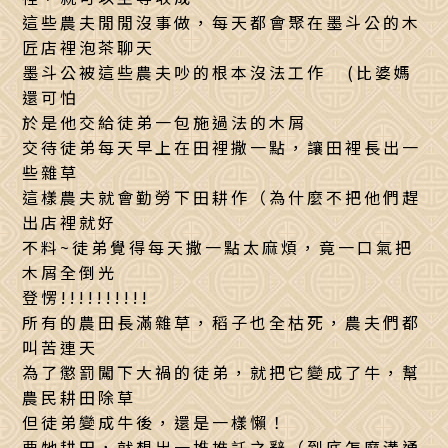
這些農夫閒閒沒事做，每天都會聚在墨斗公的木
匠店裡泡茶聊天
墨斗公被這些農夫吵的根本沒法工作 (比婆媽
還可怕
於是他交給徒弟一包施過法的木屑
交待徒弟每天早上在田裡撒一點，讓田裡長出一
些雜草
這樣農夫就會勤勞下田耕作（為什麼不把他們趕
出店裡就好
不料~徒弟覺得每天撒一點太麻煩，竟一口氣把
木屑全倒光
登愣!!!!!!!!!!
所有的農田長滿雜草，稻子也全枯死，農夫們都
叫苦連天
為了懲罰闖下大禍的徒弟，就把它變成了牛，幫
農民耕田除草
但徒弟變成牛後，還是一樣懶！
要牠耕田，就想出一堆推託之辭（到底怎麼溝通