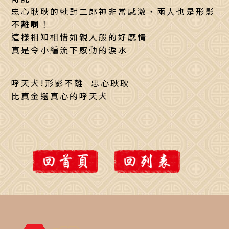
忠心耿耿的牠對二郎神非常感激，兩人也是形影
不離啊！
這樣相知相惜如親人般的好感情
真是令小編流下感動的淚水
哮天犬!形影不離 忠心耿耿
比真金還真心的哮天犬