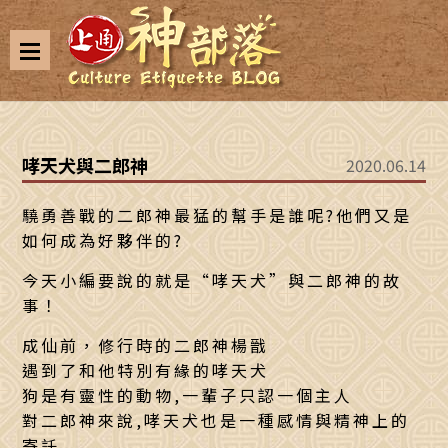
哮天犬與二郎神
2020.06.14
驍勇善戰的二郎神最猛的幫手是誰呢?他們又是
如何成為好夥伴的?
今天小編要說的就是“哮天犬”與二郎神的故
事！
成仙前，修行時的二郎神楊戩
遇到了和他特別有緣的哮天犬
狗是有靈性的動物,一輩子只認一個主人
對二郎神來說,哮天犬也是一種感情與精神上的
寄託