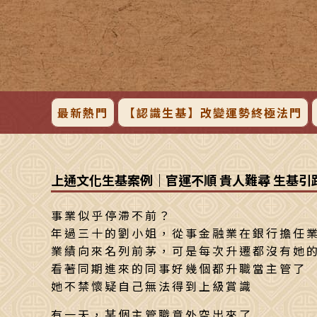
最新熱門
【認識生基】改變運勢終極法門
上通文化生基案例｜官運不順 貴人難尋 生基引
事業似乎停滯不前？
年過三十的劉小姐，從事金融業在銀行擔任
業績向來名列前茅，可是每次升遷都沒有她
看著同期進來的同事好幾個都升職當主管了
她不禁懷疑自己無法得到上級賞識
有一天，某個主管職意外空出來了