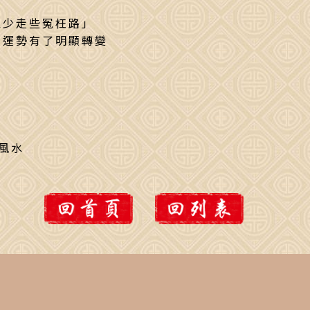
以少走些冤枉路」
，運勢有了明顯轉變
風水