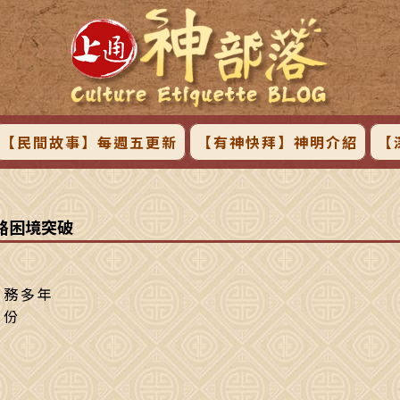
【民間故事】每週五更新
【有神快拜】神明介紹
【
路困境突破
業務多年
的份