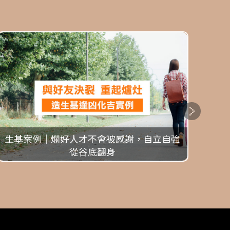
生基案例｜爛好人才不會被感謝，自立自強
上通
從谷底翻身