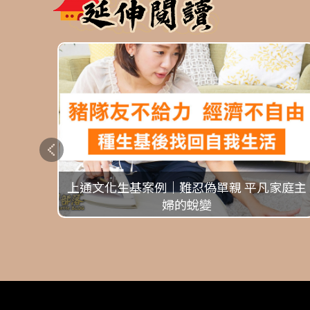
上通文化生基案例｜難忍偽單親 平凡家庭主
婦的蛻變