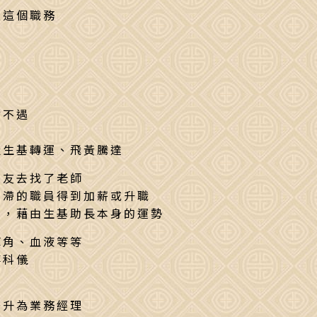
上這個職務
才不遇
造生基轉運、飛黃騰達
朋友去找了老師
阻滯的職員得到加薪或升職
基，藉由生基助長本身的運勢
褲角、血液等等
事科儀
晉升為業務經理