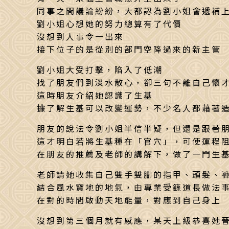
同事之間議論紛紛，大都認為劉小姐會遞補
劉小姐心想她的努力總算有了代價
沒想到人事令一出來
接下位子的是從別的部門空降過來的新主管
劉小姐大受打擊，陷入了低潮
找了朋友們到淡水散心，卻三句不離自己懷
這時朋友介紹她認識了生基
據了解生基可以改變運勢，不少名人都藉著
朋友的說法令劉小姐半信半疑，但還是跟著
這才明白若將生基種在「官穴」，可使運程
在朋友的推薦及老師的講解下，做了一門生
老師請她收集自己雙手雙腳的指甲、頭髮、
結合風水寶地的地氣，由專業受籙道長做法
在對的時間啟動天地能量，對應到自己身上
沒想到第三個月就有感應，某天上級恭喜她