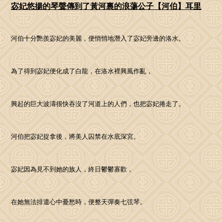
宓妃悠揚的琴聲傳到了黃河裏的
浪蕩公子【
河伯】耳里
河伯十分艷羨宓妃的美麗，便悄悄地潛入了宓妃旁邊的洛水。

為了得到宓妃便化成了白龍，在洛水裡興風作亂，

興起的巨大波濤很快吞沒了河道上的人們，也把宓妃捲走了。

河伯把宓妃捉拿後，將美人囚禁在水底深宮。

宓妃因為見不到她的族人，終日鬱鬱寡歡，

在她無法排遣心中憂愁時，便整天彈奏七弦琴。
