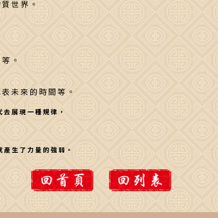
物質世界。
屋
神等。
代表未來的時間等。
代去展現一種規律，
，
就產生了力量的強弱。