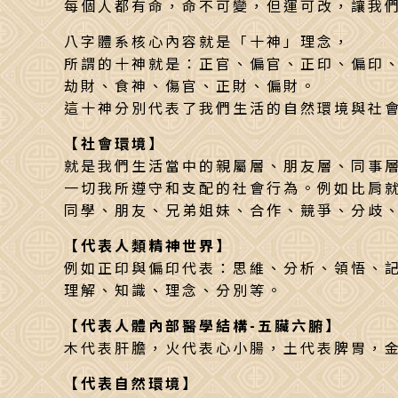
每個人都有命，命不可變，但運可改，讓我們從
八字體系核心內容就是「十神」理念，
所謂的十神就是：正官、偏官、正印、偏印
劫財、食神、傷官、正財、偏財。
這十神分別代表了我們生活的自然環境與社
【社會環境】
就是我們生活當中的親屬層、朋友層、同事
一切我所遵守和支配的社會行為。例如比肩
同學、朋友、兄弟姐妹、合作、競爭、分歧
【代表人類精神世界】
例如正印與偏印代表：思維、分析、領悟、
理解、知識、理念、分別等。
【代表人體內部醫學結構-五臟六腑】
木代表肝膽，火代表心小腸，土代表脾胃，
【代表自然環境】