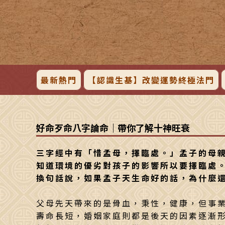
最新熱門
【認識生基】改變運勢終極法門
好命歹命八字論命｜帶你了解十神旺衰
三字經中有「惜孟母，擇臨處。」孟子的母
知道環境的優劣對孩子的影響所以要擇臨處
換句話說，如果孟子天生命好的話，為什麼
父母先天帶來的是骨血，秉性，健康，但事
壽命長短，婚姻家庭則都是後天的因素逐漸