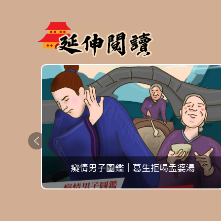
真人】
癡情男子圖鑑｜葛生拒喝孟婆湯