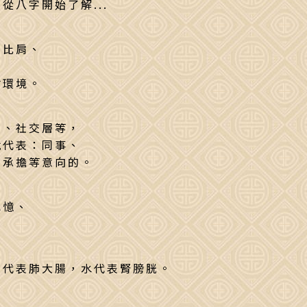
八字開始了解...
、比肩、
會環境。
層、社交層等，
就代表：同事、
、承擔等意向的。
記憶、
金代表肺大腸，水代表腎膀胱。