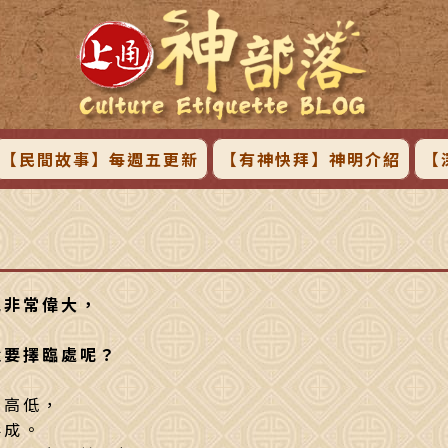
【民間故事】每週五更新
【有神快拜】神明介紹
【
親非常偉大，
。
還要擇臨處呢？
業高低，
形成。