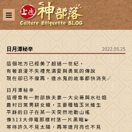
日月潭秘辛
2022.05.25
這個地方已經美了超過一世紀，
有著浪漫不失禮充滿愛與勇氣的傳說
現在卻已不復再，連水鬼的故事都快消失☄
日月潭秘辛
這裡曾有一對邵族夫妻－大尖哥與水社姐
農村日常男耕女織，主要種植玉米維生
平靜的日子在某一天突然地動山搖
像513大停電那樣村落一片黑暗💫
等待許久不見太陽，再等連月亮也不見