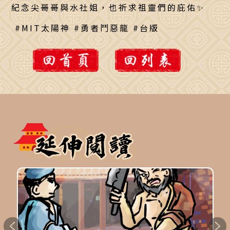
紀念尖哥哥與水社姐，也祈求祖靈們的庇佑✨
#MIT太陽神 #勇者鬥惡龍 #台版