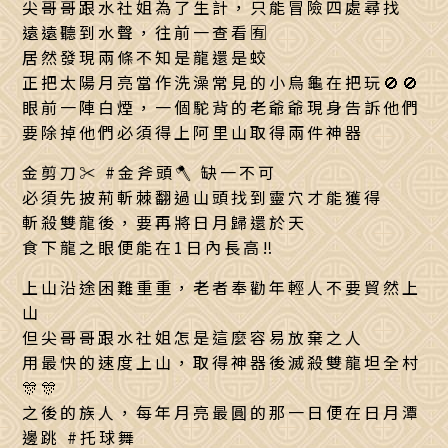
尖哥哥跟水社姐為了生計，只能冒險四處尋找
遠遠聽到水聲，往前一查看🈶
居然發現兩條不知是龍還是蛟
正把太陽月亮當作洗澡常見的小烏龜在把玩🚫🚫
眼前一陣白煙，一個駝背的老爺爺現身告訴他們
要除掉他們必須得上阿里山取得兩件神器
金剪刀✂ #金斧頭🪓 缺一不可
必須先披荊斬棘翻過山頭找到靈穴才能獲得
斬殺雙龍後，要再將日月歸還於天
食下龍之眼便能在1日內長高‼
上山沿途困難重重，老者奉勸年輕人不要貿然上
山
但尖哥哥跟水社姐怎是這麼容易放棄之人
用最快的速度上山，取得神器後滅殺雙龍坦全村
🎊🎊
之後的族人，每年月亮最圓的那一日便在日月潭
邊跳 #托球舞